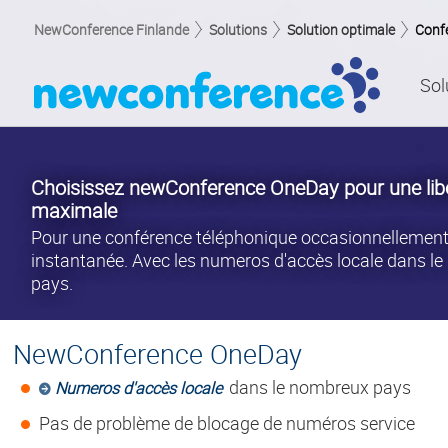
NewConference Finlande
Solutions
Solution optimale
Conf
Sol
Choisissez newConference OneDay pour une lib
maximale
Pour une conférence téléphonique occasionnellement
instantanée. Avec les numeros d'accès locale dans l
pays.
NewConference OneDay
dans le nombreux pays
Numeros d'accès locale
Pas de problème de blocage de numéros service