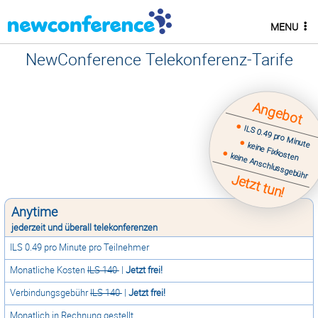
MENU
NewConference Telekonferenz-Tarife
Angebot
ILS 0.49 pro Minute
keine Fixkosten
keine Anschlussgebühr
Jetzt tun!
Anytime
jederzeit und überall telekonferenzen
ILS 0.49 pro Minute pro Teilnehmer
Monatliche Kosten
ILS 140
|
Jetzt frei!
Verbindungsgebühr
ILS 140
|
Jetzt frei!
Monatlich in Rechnung gestellt