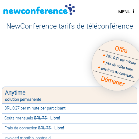
MENU
NewConference tarifs de téléconférence
Offre
BRL 0,27 par minute
pas de coûts fixes
pas frais de connexion
Démarrer
Anytime
solution permanente
BRL 0,27 per minute per participant
Coûts mensuels
BRL 75
|
Libre!
Frais de connexion
BRL 75
|
Libre!
Invoiced monthly, postpaid